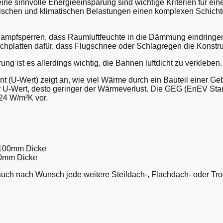
ne sinnvolle Energieeinsparung sind wichtige Kriterien für e
lischen und klimatischen Belastungen einen komplexen Schicht
 Dampfsperren, dass Raumluftfeuchte in die Dämmung eindring
hplatten dafür, dass Flugschnee oder Schlagregen die Konstru
ng ist es allerdings wichtig, die Bahnen luftdicht zu verkleben.
 (U-Wert) zeigt an, wie viel Wärme durch ein Bauteil einer G
r U-Wert, desto geringer der Wärmeverlust. Die GEG (EnEV Stan
,24 W/m²K vor.
s 100mm Dicke
00mm Dicke
auch nach Wunsch jede weitere Steildach-, Flachdach- oder 